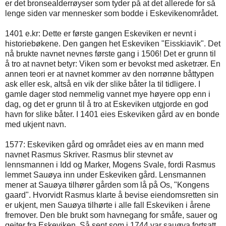
er det bronsealderrøyser som tyder på at det allerede for så
lenge siden var mennesker som bodde i Eskevikenområdet.
1401 e.kr: Dette er første gangen Eskeviken er nevnt i
historiebøkene. Den gangen het Eskeviken "Eisskiavik". Det
nå brukte navnet nevnes første gang i 1506! Det er grunn til
å tro at navnet betyr: Viken som er bevokst med asketrær. En
annen teori er at navnet kommer av den norrønne båttypen
ask eller esk, altså en vik der slike båter la til tidligere. I
gamle dager stod nemmelig vannet mye høyere opp enn i
dag, og det er grunn til å tro at Eskeviken utgjorde en god
havn for slike båter. I 1401 eies Eskeviken gård av en bonde
med ukjent navn.
1577: Eskeviken gård og området eies av en mann med
navnet Rasmus Skriver. Rasmus blir stevnet av
lennsmannen i Idd og Marker, Mogens Svale, fordi Rasmus
lemmet Sauøya inn under Eskeviken gård. Lensmannen
mener at Sauøya tilhører gården som lå på Os, "Kongens
gaard". Hvorvidt Rasmus klarte å bevise eiendomsretten sin
er ukjent, men Sauøya tilhørte i alle fall Eskeviken i årene
fremover. Den ble brukt som havnegang for småfe, sauer og
geiter fra Eskeviken. Så sent som i 1744 var sauøya fortsatt