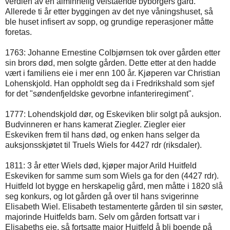
verdien av en alminnelig velstående byborgers gård.
Allerede ti år etter byggingen av det nye våningshuset, så
ble huset infisert av sopp, og grundige reperasjoner måtte
foretas.
1763: Johanne Ernestine Colbjørnsen tok over gården etter
sin brors død, men solgte gården. Dette etter at den hadde
vært i familiens eie i mer enn 100 år. Kjøperen var Christian
Lohenskjold. Han oppholdt seg da i Fredrikshald som sjef
for det "søndenfjeldske gevorbne infanteriregiment".
1777: Lohendskjold dør, og Eskeviken blir solgt på auksjon.
Budvinneren er hans kamerat Ziegler. Ziegler eier
Eskeviken frem til hans død, og enken hans selger da
auksjonsskjøtet til Truels Wiels for 4427 rdr (riksdaler).
1811: 3 år etter Wiels død, kjøper major Arild Huitfeld
Eskeviken for samme sum som Wiels ga for den (4427 rdr).
Huitfeld lot bygge en herskapelig gård, men måtte i 1820 slå
seg konkurs, og lot gården gå over til hans svigerinne
Elisabeth Wiel. Elisabeth testamenterte gården til sin søster,
majorinde Huitfelds barn. Selv om gården fortsatt var i
Elisabeths eie, så fortsatte major Huitfeld å bli boende på