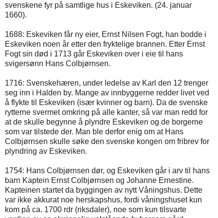
svenskene fyr på samtlige hus i Eskeviken. (24. januar
1660).
1688: Eskeviken får ny eier, Ernst Nilsen Fogt, han bodde i
Eskeviken noen år etter den fryktelige brannen. Etter Ernst
Fogt sin død i 1713 går Eskeviken over i eie til hans
svigersønn Hans Colbjørnsen.
1716: Svenskehæren, under ledelse av Karl den 12 trenger
seg inn i Halden by. Mange av innbyggerne redder livet ved
å flykte til Eskeviken (især kvinner og barn). Da de svenske
rytterne svermet omkring på alle kanter, så var man redd for
at de skulle begynne å plyndre Eskeviken og de borgerne
som var tilstede der. Man ble derfor enig om at Hans
Colbjørnsen skulle søke den svenske kongen om fribrev for
plyndring av Eskeviken.
1754: Hans Colbjørnsen dør, og Eskeviken går i arv til hans
barn Kaptein Ernst Colbjørnsen og Johanne Ernestine.
Kapteinen startet da byggingen av nytt Våningshus. Dette
var ikke akkurat noe herskapshus, fordi våningshuset kun
kom på ca. 1700 rdr (riksdaler), noe som kun tilsvarte