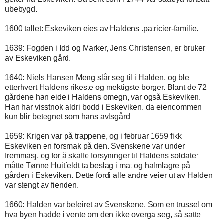
ubebygd.
1600 tallet: Eskeviken eies av Haldens .patricier-familie.
1639: Fogden i Idd og Marker, Jens Christensen, er bruker
av Eskeviken gård.
1640: Niels Hansen Meng slår seg til i Halden, og ble
etterhvert Haldens rikeste og mektigste borger. Blant de 72
gårdene han eide i Haldens omegn, var også Eskeviken.
Han har visstnok aldri bodd i Eskeviken, da eiendommen
kun blir betegnet som hans avlsgård.
1659: Krigen var på trappene, og i februar 1659 fikk
Eskeviken en forsmak på den. Svenskene var under
fremmasj, og for å skaffe forsyninger til Haldens soldater
måtte Tønne Huitfeldt ta beslag i mat og halmlagre på
gården i Eskeviken. Dette fordi alle andre veier ut av Halden
var stengt av fienden.
1660: Halden var beleiret av Svenskene. Som en trussel om
hva byen hadde i vente om den ikke overga seg, så satte