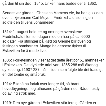
gården til sin død i 1845. Enken hans bodde der til 1862.
Senere var gården i Christens Mamens eie, fra han gikk den
over til kjøpmann Carl Meyer i Fredrikshald, som igjen
solgte den til Jens Johannesen.
1814: 1. august beleirer og omringer svenskene
Fredrikshald i femten dager med en hær på ca. 6000
soldater. Fra stillinger på Rød og Glenne blir byen og
festingen bombardert. Mange haldensere flykter til
Eskeviken for å redde livet.
1835: Folketellingen viser at det dette året bor 51 mennesker
i Eskeviken. Det dyrkede arial var i 1865 288 mål åker og
dyrket eng. I 1907 287 mål. I tiden som fulgte ble det frasolgt
en del tomter og småbruk.
1914: Etter å ha forfalt over lengre tid, så brant
hovedbygningen og uthusene på gården ned. Både husdyr
og avling strøk med.
1919: Den nye gården i Eskeviken står ferdig. Gården er